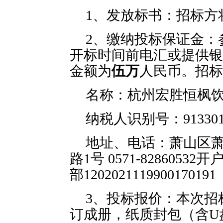
1、发放标书：招标方
2、缴纳投标保证金：
开标时间前电汇或提供银
金额为
伍万
人民币。招标
名称：杭州宏胜恒枫
纳税人识别号：91330109
地址、电话：萧山区
路
1
号
0571-82860532
开
部
1202021119900170191
3、投标报价：本次招
订成册，纸质封包（含U