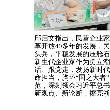
邱启文指出，民营企业家
革开放
40
多年的发展，民
头兵，平稳发展的压舱石
新生代企业家作为勇立潮
话、跟党走，发扬新时代
命担当，胸怀
“
国之大者
”
范，深刻领会习近平总书
新观点、新论断，擦亮浙